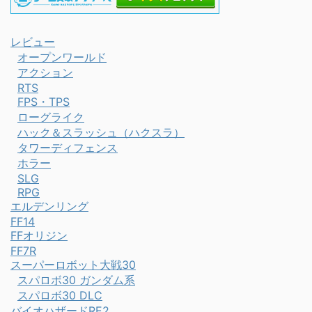
レビュー
オープンワールド
アクション
RTS
FPS・TPS
ローグライク
ハック＆スラッシュ（ハクスラ）
タワーディフェンス
ホラー
SLG
RPG
エルデンリング
FF14
FFオリジン
FF7R
スーパーロボット大戦30
スパロボ30 ガンダム系
スパロボ30 DLC
バイオハザードRE2