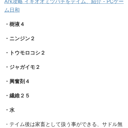
Ark攻略 イキオオミツバチをテイム、紹介 - PCゲー
ム日和
・樹液４
・ニンジン２
・トウモロコシ２
・ジャガイモ２
・興奮剤４
・繊維２５
・水
・テイム後は家畜として扱う事ができる、サドル無