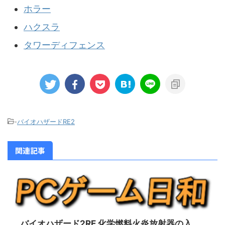
ホラー
ハクスラ
タワーディフェンス
-
バイオハザードRE2
関連記事
バイオハザード2RE 化学燃料火炎放射器の入