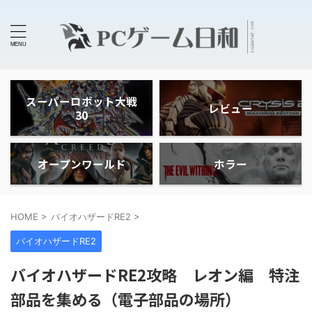
スーパーロボット大戦
レビュー
30
オープンワールド
ホラー
HOME
>
バイオハザードRE2
>
バイオハザードRE2
バイオハザードRE2攻略 レオン編 特注
部品を集める（電子部品の場所）