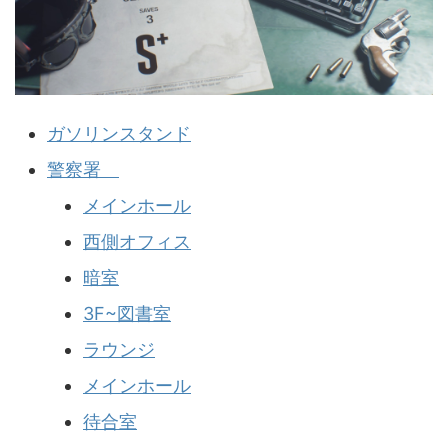
ガソリンスタンド
警察署
メインホール
西側オフィス
暗室
3F~図書室
ラウンジ
メインホール
待合室