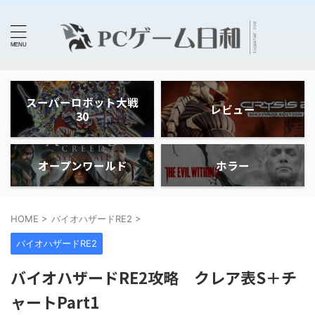
スーパーロボット大戦
レビュー
30
オープンワールド
ホラー
HOME
>
バイオハザードRE2
>
バイオハザードRE2
バイオハザードRE2攻略 クレア表S＋チ
ャートPart1