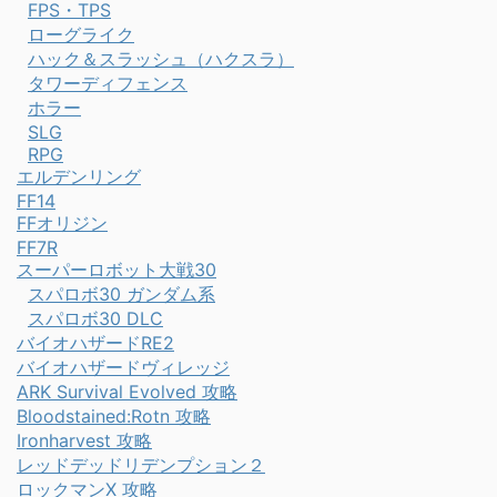
FPS・TPS
ローグライク
ハック＆スラッシュ（ハクスラ）
タワーディフェンス
ホラー
SLG
RPG
エルデンリング
FF14
FFオリジン
FF7R
スーパーロボット大戦30
スパロボ30 ガンダム系
スパロボ30 DLC
バイオハザードRE2
バイオハザードヴィレッジ
ARK Survival Evolved 攻略
Bloodstained:Rotn 攻略
Ironharvest 攻略
レッドデッドリデンプション２
ロックマンX 攻略