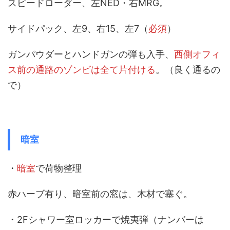
スピードローダー、左NED・右MRG。
サイドパック、左9、右15、左7（
必須
）
ガンパウダーとハンドガンの弾も入手、
西側オフィ
ス前の通路のゾンビは全て片付ける
。（良く通るの
で）
暗室
・
暗室
で荷物整理
赤ハーブ有り、暗室前の窓は、木材で塞ぐ。
・2Fシャワー室ロッカーで焼夷弾（ナンバーは