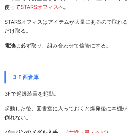
使って
STARSオフィス
へ。
STARSオフィスはアイテムが大量にあるので取れる
だけ取る。
電池
は必ず取り、組み合わせて信管にする。
３Ｆ西倉庫
3Fで起爆装置を起動。
起動した後、図書室に入っておくと爆発後に本棚が
倒れない。
バージンのメダル入手
。（
女性・弓・ヘビ
）