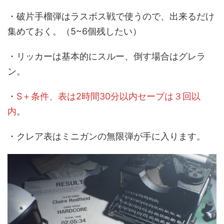
・破片手榴弾はラスボス戦で使うので、出来るだけ
集めておく。（5~6個残したい）
・リッカーは基本的にスルー、倒す場合はグレラ
ン。
・
S＋条件、表は2時間30分以内セーブは３回以
内
。
・クレア表はミニガンの無限弾が手に入ります。