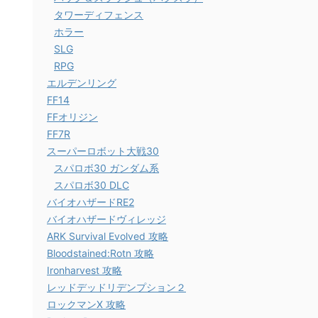
タワーディフェンス
ホラー
SLG
RPG
エルデンリング
FF14
FFオリジン
FF7R
スーパーロボット大戦30
スパロボ30 ガンダム系
スパロボ30 DLC
バイオハザードRE2
バイオハザードヴィレッジ
ARK Survival Evolved 攻略
Bloodstained:Rotn 攻略
Ironharvest 攻略
レッドデッドリデンプション２
ロックマンX 攻略