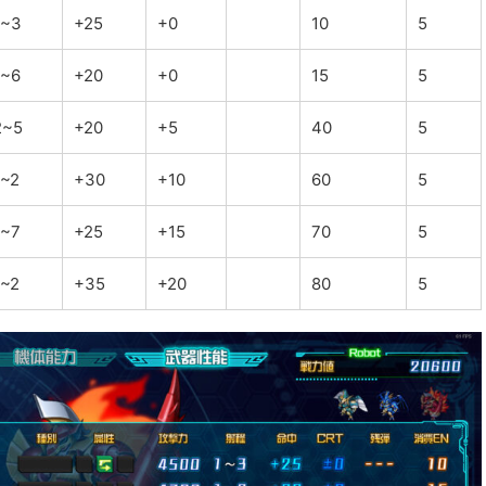
1~3
+25
+0
10
5
1~6
+20
+0
15
5
2~5
+20
+5
40
5
1~2
+30
+10
60
5
1~7
+25
+15
70
5
1~2
+35
+20
80
5