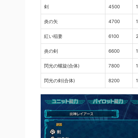
剣
4500
炎の矢
4700
紅い稲妻
6100
炎の剣
6600
閃光の螺旋(合体)
7800
閃光の剣(合体)
8200