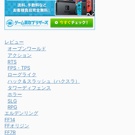
レビュー
オープンワールド
アクション
RTS
FPS・TPS
ローグライク
ハック＆スラッシュ（ハクスラ）
タワーディフェンス
ホラー
SLG
RPG
エルデンリング
FF14
FFオリジン
FF7R