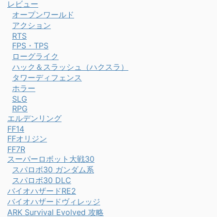
レビュー
オープンワールド
アクション
RTS
FPS・TPS
ローグライク
ハック＆スラッシュ（ハクスラ）
タワーディフェンス
ホラー
SLG
RPG
エルデンリング
FF14
FFオリジン
FF7R
スーパーロボット大戦30
スパロボ30 ガンダム系
スパロボ30 DLC
バイオハザードRE2
バイオハザードヴィレッジ
ARK Survival Evolved 攻略