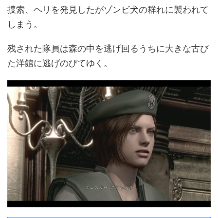
捜索、ヘリを発見したがゾンビ犬の群れに襲われて
しまう。
残された隊員は森の中を逃げ回るうちに大きな古び
た洋館に逃げのびてゆく。