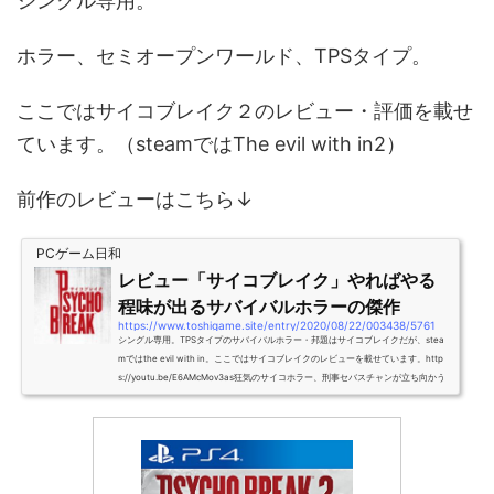
シングル専用。
ホラー、セミオープンワールド、TPSタイプ。
ここではサイコブレイク２のレビュー・評価を載せ
ています。（steamではThe evil with in2）
前作のレビューはこちら↓
PCゲーム日和
レビュー「サイコブレイク」やればやる
程味が出るサバイバルホラーの傑作
https://www.toshigame.site/entry/2020/08/22/003438/5761
シングル専用。TPSタイプのサバイバルホラー・邦題はサイコブレイクだが、stea
mではthe evil with in。ここではサイコブレイクのレビューを載せています。http
s://youtu.be/E6AMcMov3as狂気のサイコホラー、刑事セバスチャンが立ち向かう
クリムゾンシティの刑事セバスチャン・カステヤノフ。（と部下のジョセフとキッ
ド）大量死亡事件の起きたビーコン精神病院へ向かうが、そこで何者かに襲われ気
を失ってしまう。目が覚めた場所は、狂気の世界であり化け物が跋扈している。セ
バスチャンはこの世界を進まざる得ない状況に陥る。ガチの...