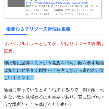
http://www.toshigame.site/entry/2017/10/20/012039/
自分が手にいれた武器のまとめ 、ここではサプレッサー付きハンドガン、フルバレ
ルショットガン、リボルバー、火炎放射器、ダブルバレルショットガン、マグナ
ム、ブラスナックルを紹介。 ・スナイパーライフル、ソウドオフショッ...
相変わらずリソース管理は重要
サバイバルホラーとしてか、やはりリソース管理は
重要。
弾は常に温存するという発想を持ち、敵を倒す場合
は如何に効率良く倒すか？を考えながら進むのが楽
しいポイント。
適当に撃っているとすぐ枯渇するので、倒す敵・倒
さない敵を見極めるのも重要であり、直に逃げれそ
うな場所だったら逃げた方が良い。