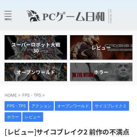
スーパーロボット大戦
レビュー
30
オープンワールド
ホラー
HOME
>
FPS・TPS
>
FPS・TPS
アクション
オープンワールド
サイコブレイク２
ホラー
レビュー
[レビュー]サイコブレイク2 前作の不満点