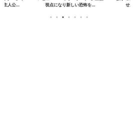
人公...
視点になり新しい恐怖を...
せよ！「