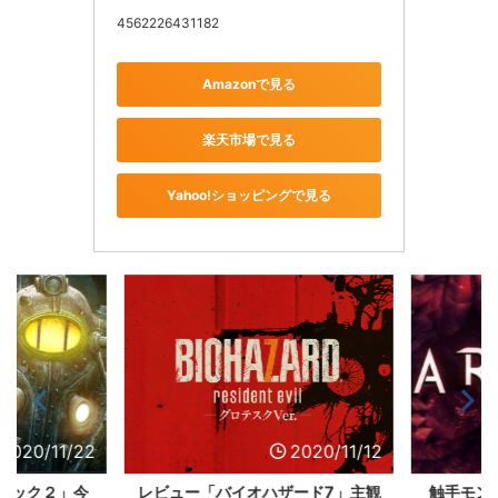
4562226431182
Amazonで見る
楽天市場で見る
Yahoo!ショッピングで見る
020/11/22
2020/11/12
ョック２」今
レビュー「バイオハザード7」主観
触手モンス