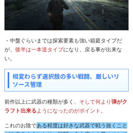
・中盤ぐらいまでは探索要素も強い箱庭タイプだ
が、
後半は一本道タイプ
になり、戻る事が出来な
い。
相変わらず選択肢の多い戦闘、厳しいリ
ソース管理
前作以上に武器の種類が多く、
そして何より
弾がク
ラフト出来る
ようになったのがポイント。
これのお陰で
ある程度は好きな武器で戦う抜くこと